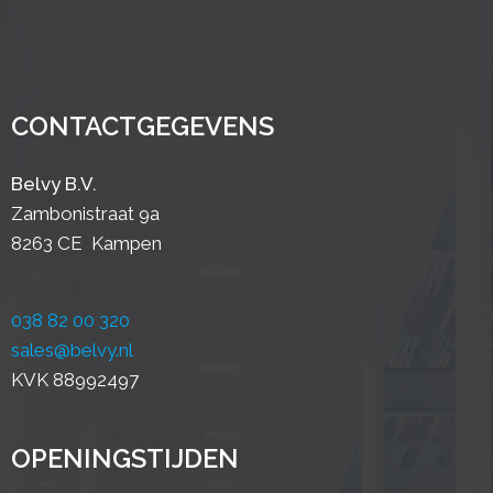
CONTACTGEGEVENS
Belvy B.V.
Zambonistraat 9a
8263 CE Kampen
038 82 00 320
sales@belvy.nl
KVK 88992497
OPENINGSTIJDEN